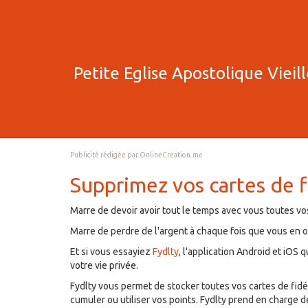
Petite Eglise Apostolique Vieil
Publicité rédigée par OnlineCreation.me
Supprimez vos cartes de f
Marre de devoir avoir tout le temps avec vous toutes vos
Marre de perdre de l'argent à chaque fois que vous en o
Et si vous essayiez
Fydlty
, l'application Android et iOS 
votre vie privée.
Fydlty vous permet de stocker toutes vos cartes de fidé
cumuler ou utiliser vos points. Fydlty prend en charge