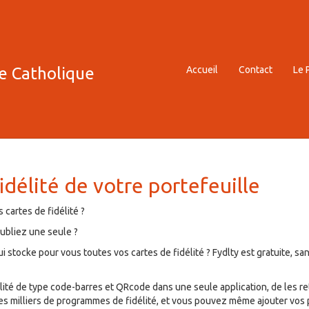
le Catholique
Accueil
Contact
Le 
idélité de votre portefeuille
 cartes de fidélité ?
ubliez une seule ?
qui stocke pour vous toutes vos cartes de fidélité ? Fydlty est gratuite, 
lité de type code-barres et QRcode dans une seule application, de les r
 des milliers de programmes de fidélité, et vous pouvez même ajouter vo